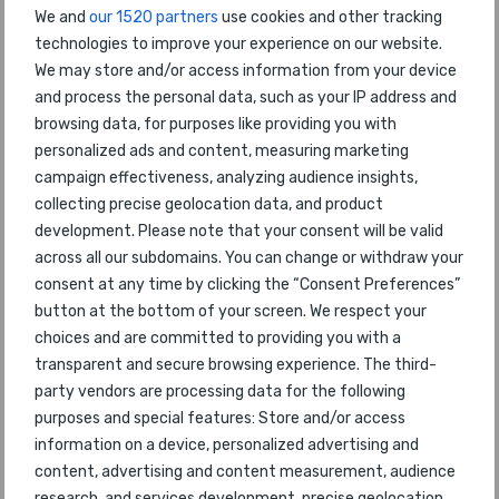
We and
our 1520 partners
use cookies and other tracking
technologies to improve your experience on our website.
We may store and/or access information from your device
and process the personal data, such as your IP address and
2024 年全球航空奖图片
browsing data, for purposes like providing you with
personalized ads and content, measuring marketing
campaign effectiveness, analyzing audience insights,
collecting precise geolocation data, and product
development. Please note that your consent will be valid
across all our subdomains. You can change or withdraw your
consent at any time by clicking the “Consent Preferences”
button at the bottom of your screen. We respect your
choices and are committed to providing you with a
transparent and secure browsing experience. The third-
party vendors are processing data for the following
purposes and special features: Store and/or access
卡塔尔航空荣获 2024 年世界航空公司奖全球
information on a device, personalized advertising and
最佳航空公司
content, advertising and content measurement, audience
research, and services development, precise geolocation