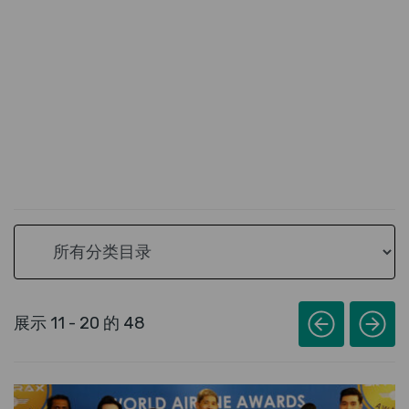
Search category
展示 11 - 20 的 48