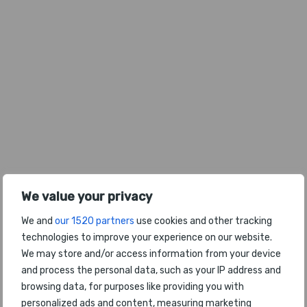
We value your privacy
We and
our 1520 partners
use cookies and other tracking
technologies to improve your experience on our website.
We may store and/or access information from your device
and process the personal data, such as your IP address and
browsing data, for purposes like providing you with
personalized ads and content, measuring marketing