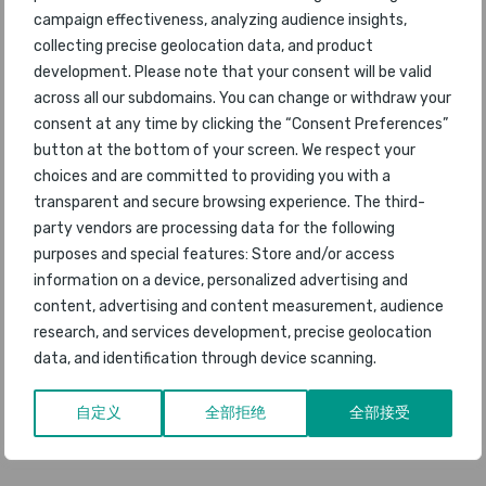
campaign effectiveness, analyzing audience insights,
collecting precise geolocation data, and product
development. Please note that your consent will be valid
across all our subdomains. You can change or withdraw your
consent at any time by clicking the “Consent Preferences”
button at the bottom of your screen. We respect your
Skytrax 宣布 2021 年 COVID-19 和世界航空
choices and are committed to providing you with a
公司奖的日期
transparent and secure browsing experience. The third-
发布于Skytrax
10 十二月, 2020
party vendors are processing data for the following
purposes and special features: Store and/or access
information on a device, personalized advertising and
content, advertising and content measurement, audience
research, and services development, precise geolocation
data, and identification through device scanning.
自定义
全部拒绝
全部接受