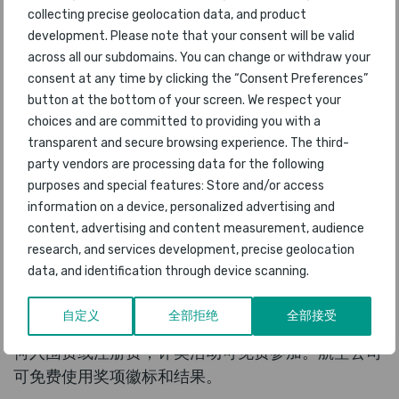
即将公布：2018 年 7 月 17 日
collecting precise geolocation data, and product
即将公布：2018 年 7 月 17 日
development. Please note that your consent will be valid
即将公布：2018 年 7 月 17 日
across all our subdomains. You can change or withdraw your
consent at any time by clicking the “Consent Preferences”
即将公布：2018 年 7 月 17 日
button at the bottom of your screen. We respect your
即将公布：2018 年 7 月 17 日
choices and are committed to providing you with a
即将公布：2018 年 7 月 17 日
transparent and secure browsing experience. The third-
party vendors are processing data for the following
purposes and special features: Store and/or access
关于全球航空公司奖
information on a device, personalized advertising and
content, advertising and content measurement, audience
已成立 18 周年的全球航空公司奖，评奖流程独立、
research, and services development, precise geolocation
公正。始于 1999 年的评奖活动旨在推出一个真正全
data, and identification through device scanning.
球化的客户满意度调查研究，由全球旅客在最大的航
空公司乘客满意度调查中投票决定获奖者。Skytrax
自定义
全部拒绝
全部接受
支付调查和评奖活动的所有费用。航空公司不支付任
何入围费或注册费，评奖活动可免费参加。航空公司
可免费使用奖项徽标和结果。