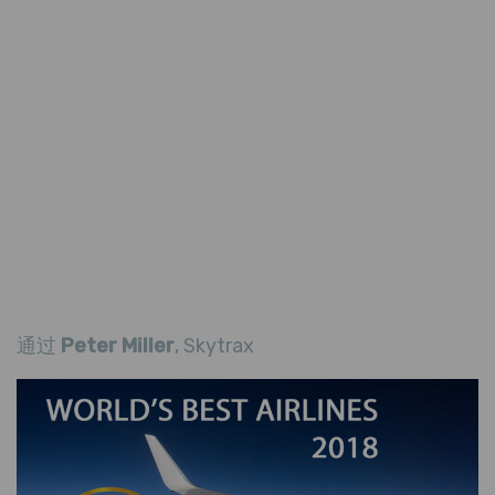
通过
Peter Miller
, Skytrax