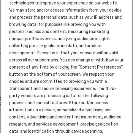
technologies to improve your experience on our website.
We may store and/or access information from your device
and process the personal data, such as your IP address and
browsing data, for purposes like providing you with
personalized ads and content, measuring marketing
campaign effectiveness, analyzing audience insights,
collecting precise geolocation data, and product
development. Please note that your consent will be valid
irways
across all our subdomains. You can change or withdraw your
consent at any time by clicking the “Consent Preferences”
button at the bottom of your screen. We respect your
choices and are committed to providing you with a
transparent and secure browsing experience. The third-
party vendors are processing data for the following
否会有所不同？
purposes and special features: Store and/or access
information on a device, personalized advertising and
但对于航空公司的座位而言，更大可能会非常明显。世界
content, advertising and content measurement, audience
有些，较低的29-30英寸），只有少数精英航司仍然提供舒
research, and services development, precise geolocation
data, and identification through device scanning.