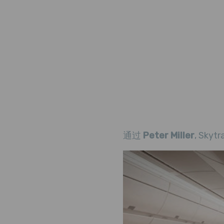
通过
Peter Miller
, Skytr